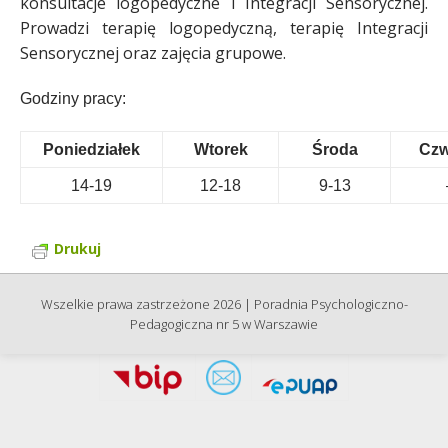
konsultacje logopedyczne i Integracji Sensorycznej.
Prowadzi terapię logopedyczną, terapię Integracji
Sensorycznej oraz zajęcia grupowe.
Godziny pracy:
Poniedziałek
Wtorek
Środa
Czw
14-19
12-18
9-13
Drukuj
Wszelkie prawa zastrzeżone 2026 | Poradnia Psychologiczno-
Pedagogiczna nr 5 w Warszawie