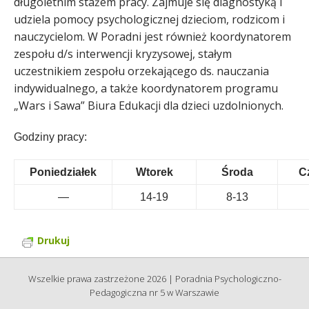
długoletnim stażem pracy. Zajmuje się diagnostyką i
udziela pomocy psychologicznej dzieciom, rodzicom i
nauczycielom. W Poradni jest również koordynatorem
zespołu d/s interwencji kryzysowej, stałym
uczestnikiem zespołu orzekającego ds. nauczania
indywidualnego, a także koordynatorem programu
„Wars i Sawa” Biura Edukacji dla dzieci uzdolnionych.
Godziny pracy:
Poniedziałek
Wtorek
Środa
C
—
14-19
8-13
Drukuj
Wszelkie prawa zastrzeżone 2026 | Poradnia Psychologiczno-
Pedagogiczna nr 5 w Warszawie