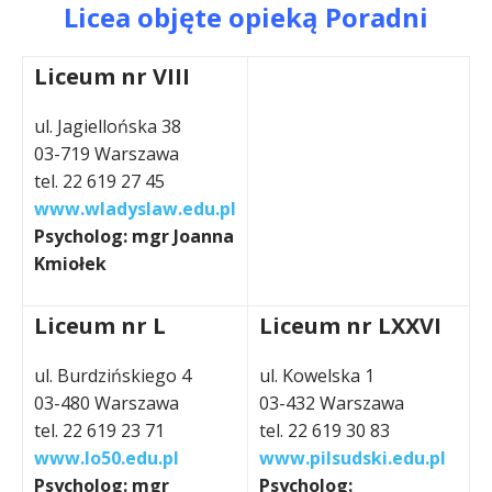
Licea objęte opieką Poradni
Liceum nr VIII
ul. Jagiellońska 38
03-719 Warszawa
tel. 22 619 27 45
www.wladyslaw.edu.pl
Psycholog: mgr Joanna
Kmiołek
Liceum nr L
Liceum nr LXXVI
ul. Burdzińskiego 4
ul. Kowelska 1
03-480 Warszawa
03-432 Warszawa
tel. 22 619 23 71
tel. 22 619 30 83
www.lo50.edu.pl
www.pilsudski.edu.pl
Psycholog: mgr
Psycholog: