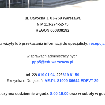
ul. Otwocka 3, 03-759 Warszawa
NIP 113-274-52-75
REGON 000838192
a wizyty lub przekazania informacji do specjalisty:
recepcj
w sprawach administracyjnych:
ppp5@eduwarszawa.pl
tel. 22/
619 01 94
, 22/
619 81 59
Skrzynka e-Doręczeń:
AE:PL-81909-86644-EDFVT-29
t czynna codziennie w godz.
8:00-19:00
oraz w soboty w go