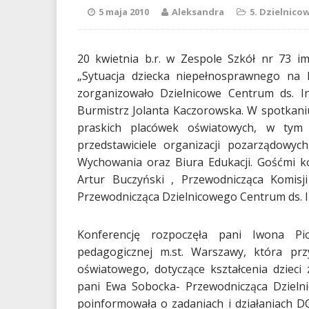
5 maja 2010
Aleksandra
5. Dzielnico
20 kwietnia b.r. w Zespole Szkół nr 73 im
„Sytuacja dziecka niepełnosprawnego na 
zorganizowało Dzielnicowe Centrum ds. I
Burmistrz Jolanta Kaczorowska. W spotkaniu
praskich placówek oświatowych, w tym s
przedstawiciele organizacji pozarządowyc
Wychowania oraz Biura Edukacji. Gośćmi kon
Artur Buczyński , Przewodnicząca Komisj
Przewodnicząca Dzielnicowego Centrum ds. In
Konferencję rozpoczęła pani Iwona Pi
pedagogicznej m.st. Warszawy, która pr
oświatowego, dotyczące kształcenia dzieci
pani Ewa Sobocka- Przewodnicząca Dzielni
poinformowała o zadaniach i działaniach DC