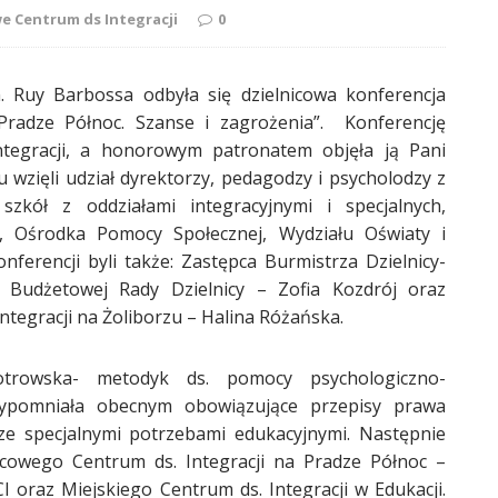
we Centrum ds Integracji
0
. Ruy Barbossa odbyła się dzielnicowa konferencja
Pradze Północ. Szanse i zagrożenia”. Konferencję
ntegracji, a honorowym patronatem objęła ją Pani
 wzięli udział dyrektorzy, pedagodzy i psycholodzy z
zkół z oddziałami integracyjnymi i specjalnych,
h, Ośrodka Pomocy Społecznej, Wydziału Oświaty i
ferencji byli także: Zastępca Burmistrza Dzielnicy-
i Budżetowej Rady Dzielnicy – Zofia Kozdrój oraz
tegracji na Żoliborzu – Halina Różańska.
otrowska- metodyk ds. pomocy psychologiczno-
zypomniała obecnym obowiązujące przepisy prawa
 ze specjalnymi potrzebami edukacyjnymi. Następnie
cowego Centrum ds. Integracji na Pradze Północ –
I oraz Miejskiego Centrum ds. Integracji w Edukacji.