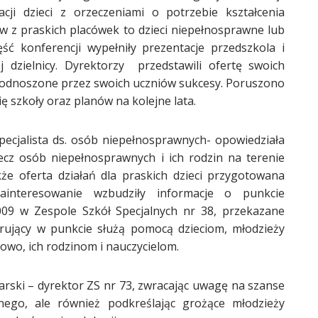
ji dzieci z orzeczeniami o potrzebie kształcenia
ów z praskich placówek to dzieci niepełnosprawne lub
ść konferencji wypełniły prezentacje przedszkola i
j dzielnicy. Dyrektorzy przedstawili ofertę swoich
z odnoszone przez swoich uczniów sukcesy. Poruszono
ę szkoły oraz planów na kolejne lata.
pecjalista ds. osób niepełnosprawnych- opowiedziała
cz osób niepełnosprawnych i ich rodzin na terenie
e oferta działań dla praskich dzieci przygotowana
ainteresowanie wzbudziły informacje o punkcie
009 w Zespole Szkół Specjalnych nr 38, przekazane
urujący w punkcie służą pomocą dzieciom, młodzieży
o, ich rodzinom i nauczycielom.
ski – dyrektor ZS nr 73, zwracając uwagę na szanse
jnego, ale również podkreślając grożące młodzieży