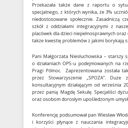
Przekazała także dane z raportu o sytuac
specjalnego, z których wynika, że 3% uczni
niedostosowane społecznie. Zasadniczą czę
szkół z oddziałami integracyjnymi z nasze
placówek dla dzieci niepełnosprawnych ora
także kwestię problemów z jakimi borykają si
Pani Małgorzata Niesłuchowska – starszy s
o działaniach OPS-u podejmowanych na rze
Pragi Północ. Zaprezentowana została takż
przez Stowarzyszenie „SPOZA”. Duże z
konsultacyjnym działającym od września 2
przez panią Magdę Sekułę. Specjaliści dyż
oraz osobom dorosłym upośledzonym umysłow
Konferencję podsumował pan Wiesław Włodar
i korzyści płynące z nauczania integracy