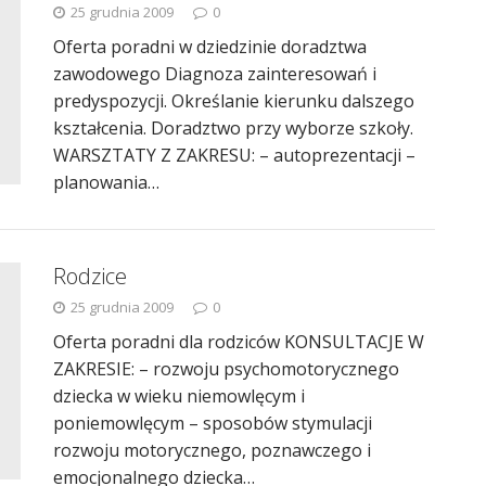
25 grudnia 2009
0
Oferta poradni w dziedzinie doradztwa
zawodowego Diagnoza zainteresowań i
predyspozycji. Określanie kierunku dalszego
kształcenia. Doradztwo przy wyborze szkoły.
WARSZTATY Z ZAKRESU: – autoprezentacji –
planowania…
Rodzice
25 grudnia 2009
0
Oferta poradni dla rodziców KONSULTACJE W
ZAKRESIE: – rozwoju psychomotorycznego
dziecka w wieku niemowlęcym i
poniemowlęcym – sposobów stymulacji
rozwoju motorycznego, poznawczego i
emocjonalnego dziecka…